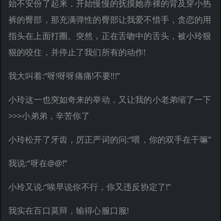
始不安份了起来，开始慢慢的抚摸她赤裸的背及穿小热
裤的臀部，那充满弹性的臀部让我爱不惜手，贪恋的用
指头在上面打圈。突然，正在舌吻中的舌头，被小玲狠
狠的咬住，并停止了我们所有的动作!
我大叫着:“呀!呀呀痛痛!不要!!!”
小玲这一也突如奇来的举动，又让我的小老弟缩了一下
>>>小弟弟，辛苦你了
小玲松开了牙齿，厉正严词的问:“喂，你的双手在干嘛”
我说:“呀在@@!”
小玲又说:“唉早说你不行，你又违反协定了!”
我实在百口莫辩，输得心服口服!