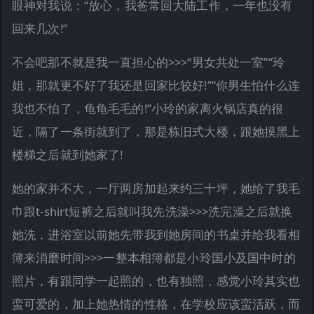
眼神对我说：“放心，我爸常回大陆工作，一年也没有
回来几次!”
不会吧那不就是我一直担心的>>>“男女共处一室”“玲
姐，那就更不好了我还是回家比较好!”“你男生怕什么连
我也不怕了，龟龟毛毛的!”小玲的家离火锅店真的很
近，隔了一条街就到了，那是栋旧式大楼，跟她摸黑上
楼梯之后就到她家了!
她的家并不大，一厅两房加起来约三十坪，她给了我毛
巾跟t-shirt短裤之后就叫我先洗澡>>>洗完澡之后就换
她洗，进浴室以前她先带我到她房间的书桌并给我看相
簿来消磨时间>>>一整本相簿都是小玲国小及国中时的
照片，有跟同学一起照的，也有独照，感觉小玲其实也
蛮可爱的，加上她热情的性格，在学校应该蛮活跃，而