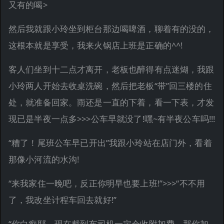
又有的喝>
然后我就跟小玲坐到柜台那边喝啤酒，聊着有的没的，
这根本就是享受，我来火锅店上班是正确的^^!
客人们坐到十二点才离开，老板也醉得有点迷煳，我跟
小玲两人开始去收桌洗碗，然后把老板“带”回三楼的住
处，就准备回家。雨还是一直的下着，看一下表，才发
现已是半夜一点多>>>公车早就没了!嘿~有半夜公车吗!!!
“糟了！尾班公车早已开出”我跟小玲站在店门外，看着
那像小河流的水沟!
“来我家住一晚吧，反正你明早也要上班!”>>>“不不用
了，我改坐计程车回去就好!”
“你白痴耶，现在截到车司机一定会收附加费，那你加