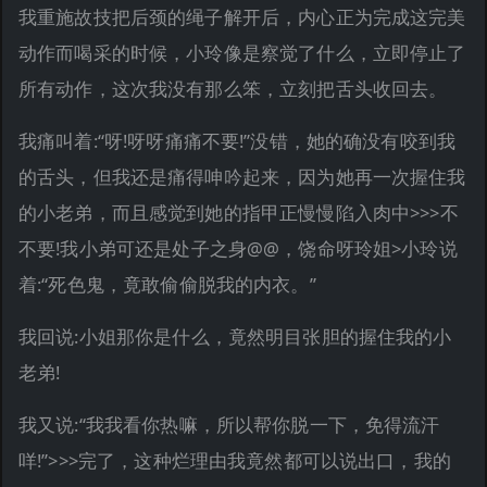
我重施故技把后颈的绳子解开后，内心正为完成这完美
动作而喝采的时候，小玲像是察觉了什么，立即停止了
所有动作，这次我没有那么笨，立刻把舌头收回去。
我痛叫着:“呀!呀呀痛痛不要!”没错，她的确没有咬到我
的舌头，但我还是痛得呻吟起来，因为她再一次握住我
的小老弟，而且感觉到她的指甲正慢慢陷入肉中>>>不
不要!我小弟可还是处子之身@@，饶命呀玲姐>小玲说
着:“死色鬼，竟敢偷偷脱我的内衣。”
我回说:小姐那你是什么，竟然明目张胆的握住我的小
老弟!
我又说:“我我看你热嘛，所以帮你脱一下，免得流汗
咩!”>>>完了，这种烂理由我竟然都可以说出口，我的