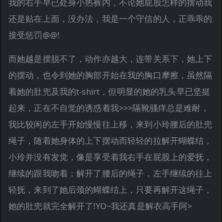
我的右手早已处身小热裤内，不论她屁股怎样的摆动我
还是贴在上面，没办法，我是一个守信的人，正乖乖的
接受惩罚@@!
而她越是摆脱不了，动作亦越大，连带关系下，她上下
的摆动，也令到她的胸部开始在我的胸口摩擦，虽然隔
着她的肚兜及我的t-shirt，但明显的她的乳头早已坚挺
起来，正在不自觉的诱惑着我>>>隔靴骚痒总是难耐，
我比较闲的左手开始慢慢往上移，来到小玲腰后的肚兜
绳子，随着她身体的上下摆动而轻轻的拉解开蝴蝶结，
小玲并没有发觉，像是享受着我右手在屁股上的爱抚，
继续的跟我吻着；解开了腰后的绳子，左手继续的往上
轻抚，来到了她后颈的蝴蝶结上，只要再解开这绳子，
她的肚兜就完全解开了!YO~我还真是解衣高手阿>