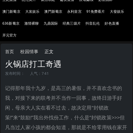
澳门新葡京
大发娱乐
澳門新葡京
永利皇宫
91免费看片
大發娱乐
636新葡京
激情裸聊
九鼎国际
经典三级片
抖音乱伦
好色直播
开元官方
首页
校园情事
正文
火锅店打工奇遇
发布时间：
人气：741
记得那年我十九岁，是高三的暑假，并不喜欢念书的
我，对接下来的联考并不当作一回事，故终日游手好
闲，母亲大人实在看不过去，故决定用“封锁政
策!”来“鼓励!”我出外找份工作，什么是“封锁政策>>>但
凡当过人家小孩的都会知道，那就是不给零用钱在家开