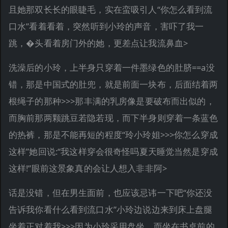
且她那双长长的眼睫毛，实在蛮吸引人“你怎么看到流
口水”看着看着，突然听到小玲的声音，害吓了我一
跳，�头看着房门外的她，更差点让我流鼻血>
洗澡后的小玲，上半身只穿着一件墨绿色的肚脐==a没
错，那是中国式的肚兜，就是前面一块布，后面结着两
根绳子的那种>>>那丰满的乳房像是要破布而出似的，
而胸前那两颗跳豆若隐若现，而下半身则穿着一条蓝色
的热裤，那是不能再短的程度“玲小玲姐>>>你怎么穿成
这样”她回说:“我这样穿会很奇怪吗夏天睡觉当然是穿成
这样!”眼前这景象真的会让人想入非非阿>
话是没错，但在男生面前，也应该忌讳一下吧“你还没
告诉我你看什么看到流口水”小玲边说边来到床上盘腿
坐着正对着我>>>因为小玲采用盘坐，而坐在书桌前的