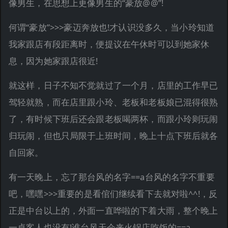
像男生，在思想上更像男生的“豪放@@”!
何谓“豪放”>>>豪迈奔放也!才认识没多久，当小玲知道
我家跟店有段距离时，便提议在午休时可以到她家休
息，因为她家跟店很近!
就这样，日子不知不觉就过了一个月，店里的工作早已
驾轻就熟，而在店里跟小玲、老板和老板娘已混得很熟
了，有时候下班后还会跟老板喝两杯，而跟小玲则玩闹
归玩闹，但也只局限于上班时间，晚上十点下班后就各
自回家。
有一天晚上，忘了那台风的名字==a台风的名字不重要
吧，嘿嘿>>>重要的是看倌们继续看下去就对啦^^!，反
正是中台以上的，外面一直哗啦的下着大雨，整个晚上
一桌客人也没有!谁台风天会来火锅店吃饭的==a