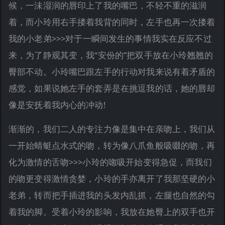
候，一沬湿润的唇印上了我的嘴巴，不轻不重的滋润
着，而小玲用右手搂着我背的同时，左手也再一次搂着
我的小老弟>>>对于一瞬间发生的事情我实在反应不过
来，为了静观其变，我“安份的”把双手放在小玲翘翘的
臀部不动。小玲嘴巴跟左手的行动对我来说有着矛盾的
感觉，如果说她左手的套弄是在挑逗我的话，她的唇却
像是安抚着我内心的冲动!
渐渐的，我们二人的专注力像是集中在亲吻上，我们从
一开始蜻蜓点水式的吻，转为像八爪鱼般吸啜的吻，再
化为激情的舌吻>>>小玲的唿吸开始变得急促，而我们
的吻更变得激情贪婪，小玲的手亦离开了我那坚硬的小
老弟，转而把手插进我的头发内乱抓，左腿也自然的勾
着我的脚。受着小玲的影响，我放在她臀上的双手也开