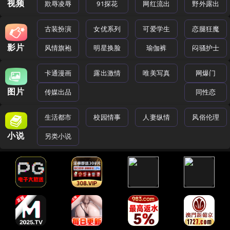
视频
欺辱凌辱
91探花
网红流出
野外露出
古装扮演
女优系列
可爱学生
恋腿狂魔
影片
风情旗袍
明星换脸
瑜伽裤
闷骚护士
卡通漫画
露出激情
唯美写真
网爆门
图片
传媒出品
同性恋
生活都市
校园情事
人妻纵情
风俗伦理
小说
另类小说