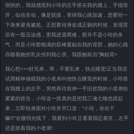
很快的，我就感觉到小玲的左手搭在我的腰上，手指张
开，似动非动，像是抚摸，害得我心跳加速，想要转一
下身来避免尴尬。正想要转身改成正躺的时候，发现背
后有一股压迫感，害我进退两难，那并不是小玲的杀
气，而是小玲那饱满的双峰紧贴在我的背部，她的心跳
亦随着她的乳尖传到我心房。我跟她前后“胸贴背>
我心想>>>好兄弟，乖，不要乱来，快点睡觉!正当我尝
试用精神催眠我的小老弟叫他快点睡觉的时候，小玲搭
在我腰上的左手，突然再往前伸一手旧把我的小老弟给
紧紧的抓住，小玲这一抓真的是把我三魂七魄也抓起
来，立即转身面对小玲并开口道：“小玲，你在干
嘛!!!”在微弱光线下，我看到小玲正看着我忍着笑，左手
还是抓着我的小老弟!