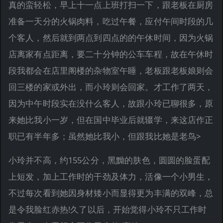
真的蛮轻松，早上十一点上班打扫一下，跟老板在厨房
准备一天分的火锅肉料，吃过午餐，应付午间时段的几
个客人，然后就到两点到四点的的午休时间，因为火锅
店离家有点距离，要二十分钟的公车车程，故在午休时
段我都会在店里阁楼的杂物室午睡，老板跟老板娘则会
回三楼的家或外出，而小玲则会回家。才工作了两天，
因为中午时段实在没什么客人，故跟小玲已聊很多，原
来她比我小一岁，但在国中毕业后就辍学，来这店作正
职已有半年多；虽然她比我小，但跟我比她是老鸟>
小玲并不高，约155公分，黑黝的肤色，圆圆的脸蛋配
上短发，加上工作时的干劲及体力，活像一个小男生，
不过每次看到她因身材矮小而显得更为丰满的双峰，总
是令我脸红赤热!久了以后，开始觉得小玲不只工作时