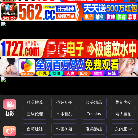
精品推荐
强奸乱伦
欧美精品
萝莉少女
电影
三级伦理
日本精品
Cosplay
素人自拍
台湾辣妹
韩国御姐
唯美港姐
东南亚AV