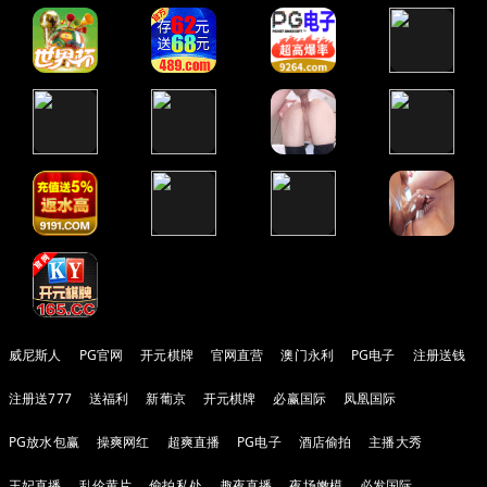
威尼斯人
PG官网
开元棋牌
官网直营
澳门永利
PG电子
注册送钱
注册送777
送福利
新葡京
开元棋牌
必赢国际
凤凰国际
PG放水包赢
操爽网红
超爽直播
PG电子
酒店偷拍
主播大秀
王妃直播
乱伦黄片
偷拍私处
趣夜直播
夜场嫩模
必发国际