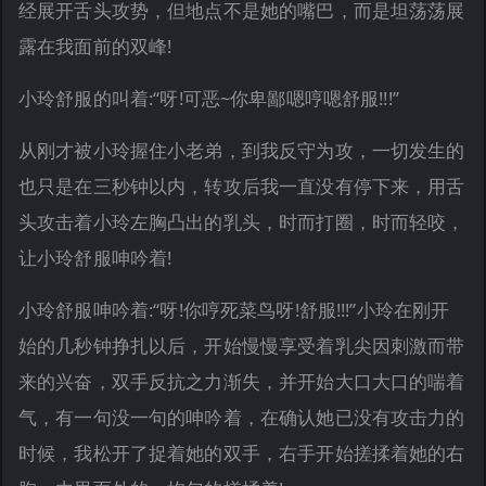
经展开舌头攻势，但地点不是她的嘴巴，而是坦荡荡展
露在我面前的双峰!
小玲舒服的叫着:“呀!可恶~你卑鄙嗯哼嗯舒服!!!”
从刚才被小玲握住小老弟，到我反守为攻，一切发生的
也只是在三秒钟以内，转攻后我一直没有停下来，用舌
头攻击着小玲左胸凸出的乳头，时而打圈，时而轻咬，
让小玲舒服呻吟着!
小玲舒服呻吟着:“呀!你哼死菜鸟呀!舒服!!!”小玲在刚开
始的几秒钟挣扎以后，开始慢慢享受着乳尖因刺激而带
来的兴奋，双手反抗之力渐失，并开始大口大口的喘着
气，有一句没一句的呻吟着，在确认她已没有攻击力的
时候，我松开了捉着她的双手，右手开始搓揉着她的右