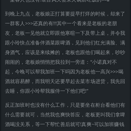
到晚上九点，老板娘正打算要提早打烊的时候，却来了
一群客人>>>还真的有!!!其中一个看来是老板的老朋
友，老板一见他就立即跟他寒暄一下及带上桌，并令我
跟小玲快点准备伴酒菜跟啤酒，见到他们红光满脸、满
身酒气，应该是来续摊的，老板也跟他们喝起来，吵吵
闹闹的，老板娘悄悄把我拉到一旁道：“小诺真对不
起，今晚可以帮我加班一下吗因为老板他一高兴>>>喝
酒就容易醉，而我明天还要早起去菜市场进货，我先回
去睡，你跟小玲帮我服侍一下他们吧!”
反正加班时也没有什么工作，只是要坐在柜台看他们有
什么需要就可，当然我也爽快答应，老板更叫我们拿啤
酒喝没关系，等一下帮忙善后就可!真爽~可以加班赚钱